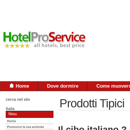
Home
Dove dormire
Come muovers
cerca nel sito
Prodotti Tipici
Italia
Menu
Home
Il cibo italiano ?
Promuovi la tua azienda