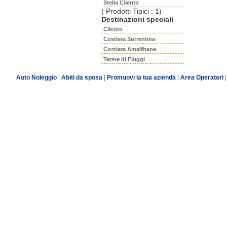
Stella Cilento
( Prodotti Tipici : 1)
Destinazioni speciali
Cilento
Costiera Sorrentina
Costiera Amalfitana
Terme di Fiuggi
Auto Noleggio
|
Abiti da sposa
|
Promuovi la tua azienda
|
Area Operatori