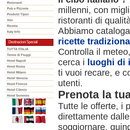
Ristoranti
millenni, con migli
Pub e Pizzerie
Prodotti Tipici
ristoranti di qualit
Vini
Ricette
Abbiamo catalogat
Italy Info
ricette tradiziona
Destinazioni Speciali
Controlla il meteo
TUTTA ITALIA
Terme di Fiuggi
cerca i
luoghi di 
Hotel Napoli
Hotel Roma
ti vuoi recare, e c
Hotel Milano
Hotel Venezia
utenti.
Hotel Firenze
Hotel Cilento
Prenota la tua
Hotel Sorrento
Tutte le offerte, i
direttamente dalle
soggiornare, quindi