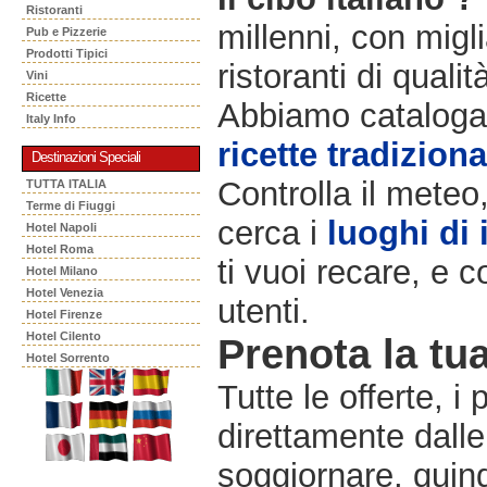
Ristoranti
millenni, con migli
Pub e Pizzerie
Prodotti Tipici
ristoranti di qualit
Vini
Ricette
Abbiamo catalogat
Italy Info
ricette tradiziona
Destinazioni Speciali
Controlla il meteo
TUTTA ITALIA
Terme di Fiuggi
cerca i
luoghi di 
Hotel Napoli
Hotel Roma
ti vuoi recare, e c
Hotel Milano
Hotel Venezia
utenti.
Hotel Firenze
Hotel Cilento
Prenota la tua
Hotel Sorrento
Tutte le offerte, i
direttamente dalle
soggiornare, quindi