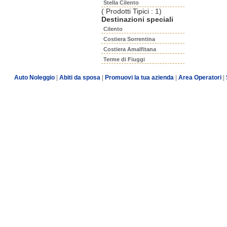
Stella Cilento
( Prodotti Tipici : 1)
Destinazioni speciali
Cilento
Costiera Sorrentina
Costiera Amalfitana
Terme di Fiuggi
Auto Noleggio
|
Abiti da sposa
|
Promuovi la tua azienda
|
Area Operatori
|