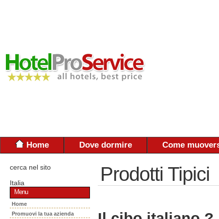
Home
Dove dormire
Come muovers
cerca nel sito
Prodotti Tipici
Italia
Menu
Home
Il cibo italiano ?
Promuovi la tua azienda