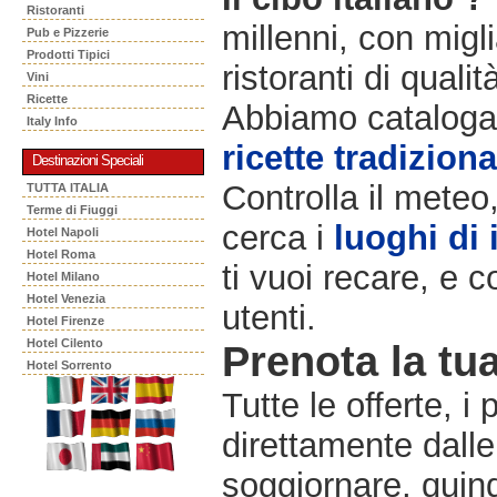
Ristoranti
millenni, con migli
Pub e Pizzerie
Prodotti Tipici
ristoranti di qualit
Vini
Ricette
Abbiamo catalogat
Italy Info
ricette tradiziona
Destinazioni Speciali
Controlla il meteo
TUTTA ITALIA
Terme di Fiuggi
cerca i
luoghi di 
Hotel Napoli
Hotel Roma
ti vuoi recare, e c
Hotel Milano
Hotel Venezia
utenti.
Hotel Firenze
Hotel Cilento
Prenota la tua
Hotel Sorrento
Tutte le offerte, i
direttamente dalle
soggiornare, quindi