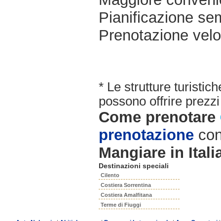
Pianificazione sem
Prenotazione velo
* Le strutture turisti
possono offrire prezzi 
Come prenotare
prenotazione
con
Mangiare in Itali
Destinazioni speciali
Cilento
Costiera Sorrentina
Costiera Amalfitana
Terme di Fiuggi