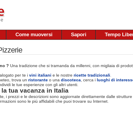
Come muoversi
Sapori
Tempo Libe
izzerie
ano ?
Una tradizione che si tramanda da millenni, con migliaia di prodotti
logato per te i
vini italiani
e le nostre
ricette tradizionali
.
 meteo, trova un
ristorante
o una
discoteca
, cerca i
luoghi di interess
dividi le tue esperienze con gli altri utenti.
la tua vacanza in Italia
rte, i prezzi e le descrizioni sono aggiornate direttamente dalle struttur
ormazioni sono le piú affidabili che puoi trovare su Internet.