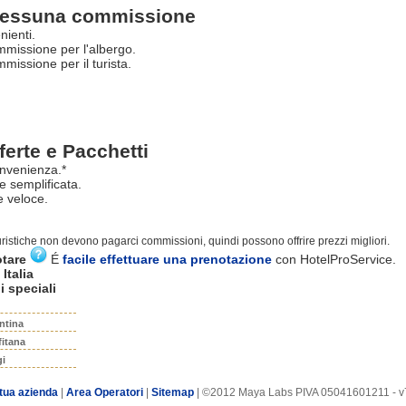
essuna commissione
nienti.
missione per l'albergo.
issione per il turista.
ferte e Pacchetti
nvenienza.*
e semplificata.
 veloce.
turistiche non devono pagarci commissioni, quindi possono offrire prezzi migliori.
otare
É
facile effettuare una prenotazione
con HotelProService.
Italia
i speciali
ntina
fitana
gi
 tua azienda
|
Area Operatori
|
Sitemap
| ©2012 Maya Labs PIVA 05041601211 - v7.