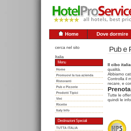
Home
Dove dormire
cerca nel sito
Pub e P
Italia
Menu
Il cibo itali
qualità.
Home
Abbiamo cata
Promuovi la tua azienda
Controlla il
Ristoranti
recare, e con
Pub e Pizzerie
Prenota 
Prodotti Tipici
Tutte le offe
Vini
quindi le inf
Ricette
Italy Info
Destinazioni Speciali
TUTTA ITALIA