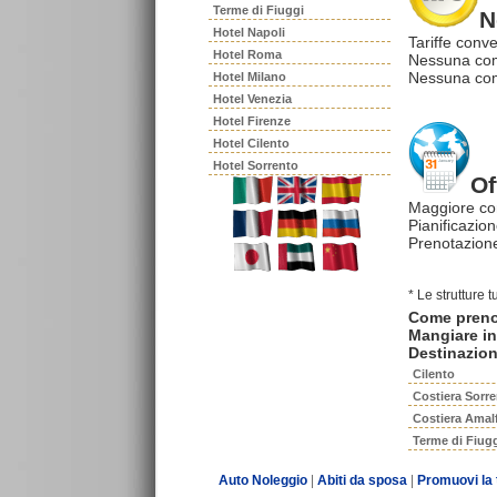
Terme di Fiuggi
N
Hotel Napoli
Tariffe conve
Hotel Roma
Nessuna com
Nessuna comm
Hotel Milano
Hotel Venezia
Hotel Firenze
Hotel Cilento
Hotel Sorrento
Of
Maggiore co
Pianificazion
Prenotazione
* Le strutture 
Come pren
Mangiare in 
Destinazion
Cilento
Costiera Sorre
Costiera Amal
Terme di Fiug
Auto Noleggio
|
Abiti da sposa
|
Promuovi la