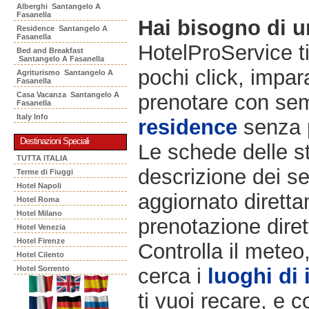
Alberghi Santangelo A
Fasanella
Hai bisogno di 
Residence Santangelo A
Fasanella
HotelProService t
Bed and Breakfast
Santangelo A Fasanella
pochi click, impara
Agriturismo Santangelo A
Fasanella
Casa Vacanza Santangelo A
prenotare con semp
Fasanella
Italy Info
residence
senza 
Destinazioni Speciali
Le schede delle st
TUTTA ITALIA
descrizione dei ser
Terme di Fiuggi
Hotel Napoli
aggiornato diretta
Hotel Roma
Hotel Milano
prenotazione diret
Hotel Venezia
Hotel Firenze
Controlla il meteo
Hotel Cilento
Hotel Sorrento
cerca i
luoghi di 
ti vuoi recare, e c