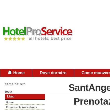
Home
Dove dormire
Come muovers
cerca nel sito
SantAngel
Italia
Menu
Prenota
Home
Promuovi la tua azienda