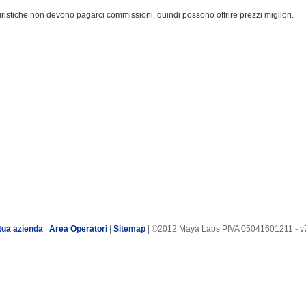
turistiche non devono pagarci commissioni, quindi possono offrire prezzi migliori.
tua azienda
|
Area Operatori
|
Sitemap
| ©2012 Maya Labs PIVA 05041601211 - v7.