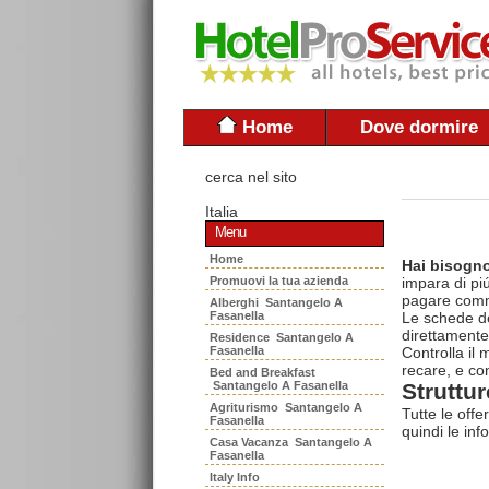
Home
Dove dormire
cerca nel sito
Italia
Menu
Home
Hai bisogno
Promuovi la tua azienda
impara di piú
pagare commi
Alberghi Santangelo A
Fasanella
Le schede del
direttamente
Residence Santangelo A
Fasanella
Controlla il
recare, e con
Bed and Breakfast
Santangelo A Fasanella
Struttur
Agriturismo Santangelo A
Tutte le offe
Fasanella
quindi le inf
Casa Vacanza Santangelo A
Fasanella
Italy Info