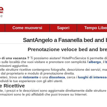
Come muoversi
Sapori
Tempo Libe
SantAngelo a Fasanella bed and 
Prenotazione veloce bed and bre
 di una vacanza ?
Ti possiamo aiutare! HotelProService ti permette di
 sulle localitá che vuoi visitare e prenotare con semplicitá l'
albergo
, il
ssioni aggiuntive.
le strutture ricettive contengono fotografie, descrizione dei servizi, map
 dal proprietario e modulo di prenotazione diretta.
 meteo, trova un
ristorante
o una
discoteca
, cerca i
luoghi di interess
dividi le tue esperienze con gli altri utenti.
e Ricettive
rte, i prezzi e le descrizioni sono aggiornate direttamente dalle struttur
ormazioni sono le piú affidabili che puoi trovare su Internet.