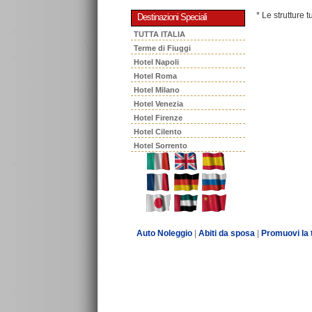
* Le strutture 
Destinazioni Speciali
TUTTA ITALIA
Terme di Fiuggi
Hotel Napoli
Hotel Roma
Hotel Milano
Hotel Venezia
Hotel Firenze
Hotel Cilento
Hotel Sorrento
Auto Noleggio
|
Abiti da sposa
|
Promuovi la 