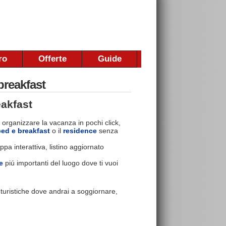
ro
Offerte
Guide
breakfast
akfast
 organizzare la vacanza in pochi click,
bed e breakfast
o il
residence
senza
pa interattiva, listino aggiornato
e
piú importanti del luogo dove ti vuoi
e turistiche dove andrai a soggiornare,