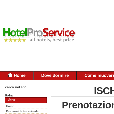
Home
Dove dormire
Come muovers
cerca nel sito
ISCH
Italia
Menu
Prenotazio
Home
Promuovi la tua azienda