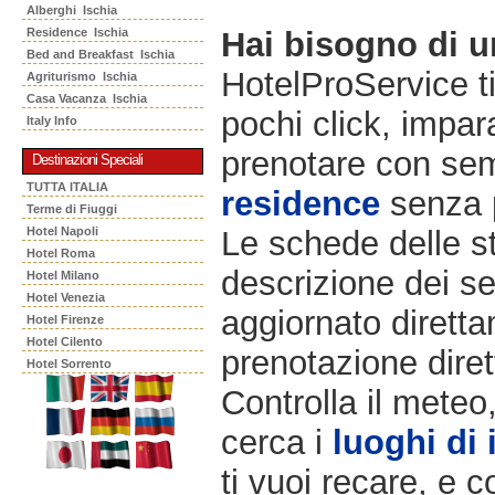
Alberghi Ischia
Residence Ischia
Hai bisogno di 
Bed and Breakfast Ischia
HotelProService t
Agriturismo Ischia
Casa Vacanza Ischia
pochi click, impara
Italy Info
prenotare con semp
Destinazioni Speciali
TUTTA ITALIA
residence
senza 
Terme di Fiuggi
Hotel Napoli
Le schede delle st
Hotel Roma
descrizione dei ser
Hotel Milano
Hotel Venezia
aggiornato diretta
Hotel Firenze
Hotel Cilento
prenotazione diret
Hotel Sorrento
Controlla il meteo
cerca i
luoghi di 
ti vuoi recare, e c