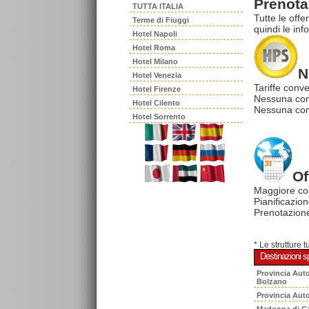
Prenota 
TUTTA ITALIA
Tutte le offe
Terme di Fiuggi
quindi le inf
Hotel Napoli
Hotel Roma
Hotel Milano
N
Hotel Venezia
Tariffe conve
Hotel Firenze
Nessuna com
Hotel Cilento
Nessuna comm
Hotel Sorrento
Of
Maggiore co
Pianificazion
Prenotazione
* Le strutture 
Destinazioni sp
Provincia Aut
Bolzano
Provincia Aut
Madonna di C