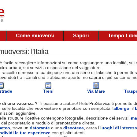
Come muoversi
Sapori
Tempo Libe
oversi: l'Italia
 facile raccogliere informazioni su come raggiungere una località, sui co
tra-urbani, sui servizi a disposizione del viaggiatore.
raccolto e messo a tua disposizione una serie di links che ti permettera
vendoti tra i canali che ti abbiamo aperto, ne saprai di più su come muov
strade
Treni
Via Mare
Traspo
 di una vacanza ?
Ti possiamo aiutare! HotelProService ti permette di
 sulle localitá che vuoi visitare e prenotare con semplicitá l'
albergo
, il
ssioni aggiuntive.
le strutture ricettive contengono fotografie, descrizione dei servizi,
ma
 dal proprietario e modulo di prenotazione diretta.
eteo
, trova un
ristorante
o una
discoteca
, cerca i
luoghi di interes
ndividi le tue esperienze
con gli altri utenti.