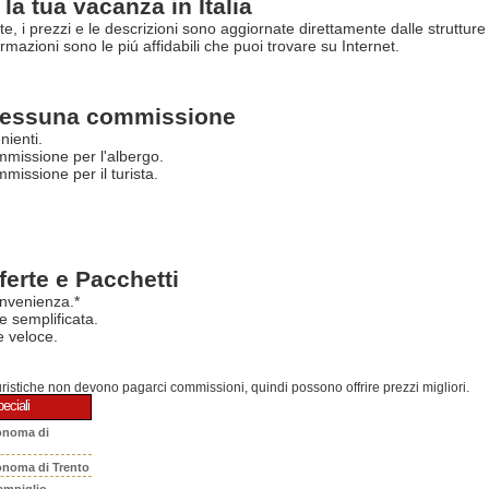
la tua vacanza in Italia
rte, i prezzi e le descrizioni sono aggiornate direttamente dalle struttur
ormazioni sono le piú affidabili che puoi trovare su Internet.
essuna commissione
nienti.
missione per l'albergo.
issione per il turista.
ferte e Pacchetti
nvenienza.*
e semplificata.
 veloce.
turistiche non devono pagarci commissioni, quindi possono offrire prezzi migliori.
eciali
onoma di
onoma di Trento
ampiglio