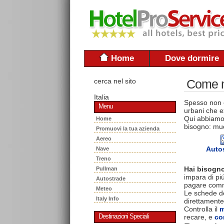
Home
Dove dormire
cerca nel sito
Come mu
Italia
Spesso non è
Menu
urbani che ex
Qui abbiamo 
Home
bisogno: muo
Promuovi la tua azienda
Aereo
Auto
Nave
Treno
Hai bisogno
Pullman
impara di piú
Autostrade
pagare commi
Meteo
Le schede del
Italy Info
direttamente
Controlla il
m
recare, e
co
Destinazioni Speciali