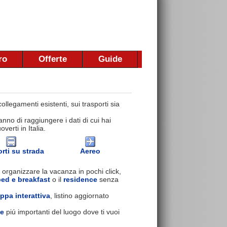
ro
Offerte
Guide
llegamenti esistenti, sui trasporti sia
nno di raggiungere i dati di cui hai
erti in Italia.
rti su strada
Aereo
 organizzare la vacanza in pochi click,
bed e breakfast
o il
residence
senza
ppa interattiva
, listino aggiornato
se
piú importanti del luogo dove ti vuoi