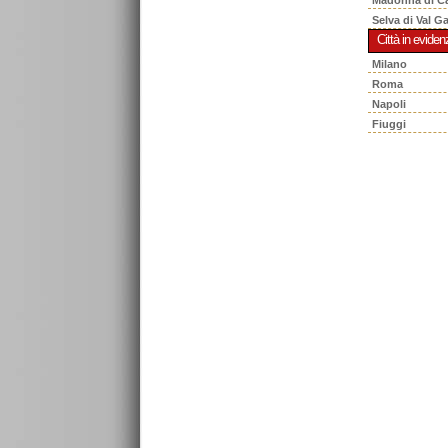
Selva di Val G
Città in eviden
Milano
Roma
Napoli
Fiuggi