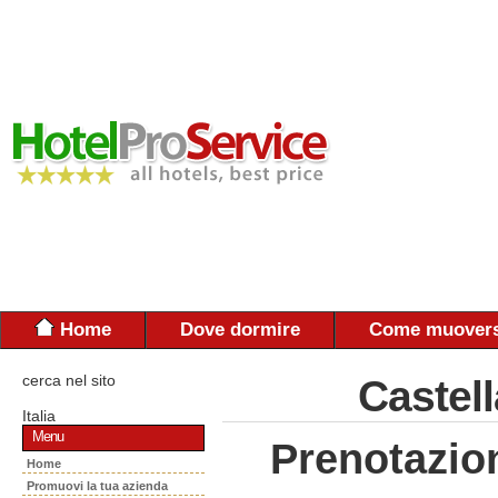
Home
Dove dormire
Come muovers
cerca nel sito
Castel
Italia
Menu
Prenotazio
Home
Promuovi la tua azienda