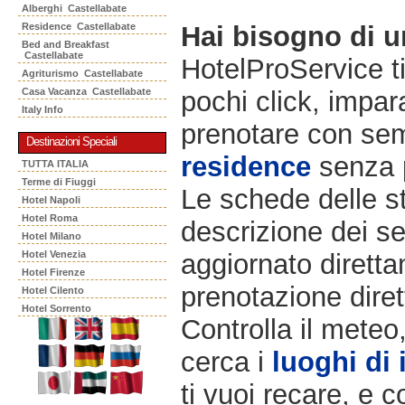
Alberghi Castellabate
Residence Castellabate
Hai bisogno di 
Bed and Breakfast
Castellabate
HotelProService t
Agriturismo Castellabate
Casa Vacanza Castellabate
pochi click, impara
Italy Info
prenotare con semp
Destinazioni Speciali
residence
senza 
TUTTA ITALIA
Terme di Fiuggi
Le schede delle st
Hotel Napoli
Hotel Roma
descrizione dei ser
Hotel Milano
Hotel Venezia
aggiornato diretta
Hotel Firenze
prenotazione diret
Hotel Cilento
Hotel Sorrento
Controlla il meteo
cerca i
luoghi di 
ti vuoi recare, e c