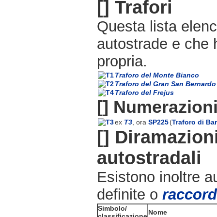
[]
Trafori
Questa lista elen
autostrade e che
propria.
Traforo del Monte Bianco
Traforo del Gran San Bernardo
Traforo del Frejus
[]
Numerazioni
ex
T3
, ora
SP225
(
Traforo di Bar
[]
Diramazioni
autostradali
Esistono inoltre a
definite o
raccord
Simbolo/
Nome
classificazione