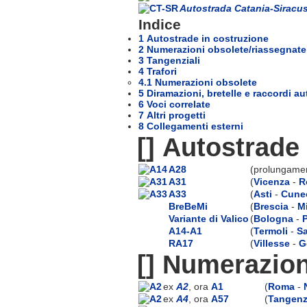
Autostrada Catania-Siracu
Indice
1 Autostrade in costruzione
2 Numerazioni obsolete/riassegnate
3 Tangenziali
4 Trafori
4.1 Numerazioni obsolete
5 Diramazioni, bretelle e raccordi au
6 Voci correlate
7 Altri progetti
8 Collegamenti esterni
[]
Autostrade 
A28
(prolungament
A31
(
Vicenza
-
R
A33
(
Asti
-
Cune
BreBeMi
(
Brescia
-
M
Variante di Valico
(
Bologna
-
A14-A1
(
Termoli
-
Sa
RA17
(
Villesse
-
G
[]
Numerazion
ex
A2
, ora
A1
(
Roma
-
ex
A4
, ora
A57
(
Tangenzi