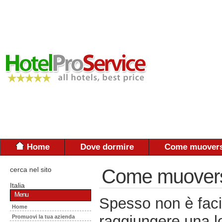
Home
Dove dormire
Come muovers
cerca nel sito
Come muoversi:
Italia
Menu
Spesso non è faci
Home
raggiungere una lo
Promuovi la tua azienda