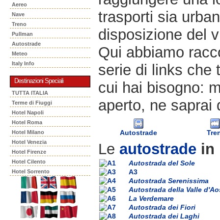
Aereo
trasporti sia urban
Nave
Treno
disposizione del v
Pullman
Autostrade
Qui abbiamo racco
Meteo
Italy Info
serie di links che 
Destinazioni Speciali
cui hai bisogno: m
TUTTA ITALIA
aperto, ne saprai 
Terme di Fiuggi
Hotel Napoli
Hotel Roma
Autostrade
Tre
Hotel Milano
Hotel Venezia
Le
autostrade
in 
Hotel Firenze
Hotel Cilento
Autostrada del Sole
A3
Hotel Sorrento
Autostrada Serenissima
Autostrada della Valle d'Ao
La Verdemare
Autostrada dei Fiori
Autostrada dei Laghi