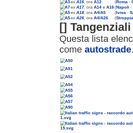
ex
A16
, ora
A12
(
Roma
-
ex
A17
, ora
A14
e
A16
(
Napoli
-
ex
A18
, ora
A4/A5
(
Ivrea
-
S
ex
A26
, ora
A4/A26
(
Stroppi
[]
Tangenziali
Questa lista elen
come
autostrade