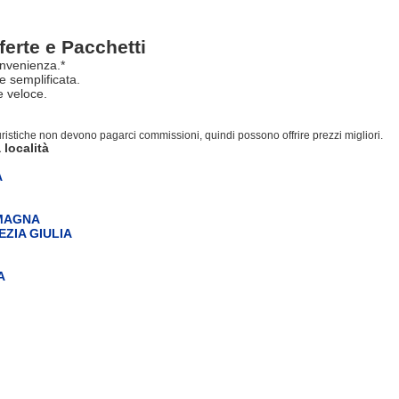
ferte e Pacchetti
nvenienza.*
e semplificata.
 veloce.
turistiche non devono pagarci commissioni, quindi possono offrire prezzi migliori.
 località
A
OMAGNA
EZIA GIULIA
A