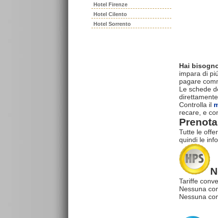
Hotel Firenze
Hotel Cilento
Hotel Sorrento
Hai bisogno
impara di piú
pagare commi
Le schede del
direttamente
Controlla il
m
recare, e con
Prenota 
Tutte le offe
quindi le inf
N
Tariffe conve
Nessuna com
Nessuna comm