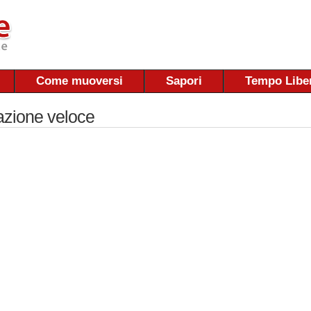
Come muoversi
Sapori
Tempo Libe
azione veloce