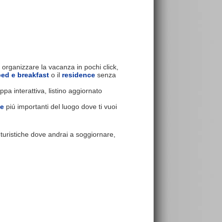
 organizzare la vacanza in pochi click,
bed e breakfast
o il
residence
senza
pa interattiva, listino aggiornato
se
piú importanti del luogo dove ti vuoi
e turistiche dove andrai a soggiornare,