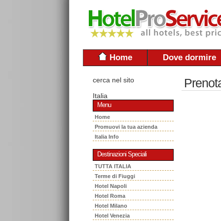
Home
Dove dormire
cerca nel sito
Prenot
Italia
Menu
Home
Promuovi la tua azienda
Italia Info
Destinazioni Speciali
TUTTA ITALIA
Terme di Fiuggi
Hotel Napoli
Hotel Roma
Hotel Milano
Hotel Venezia