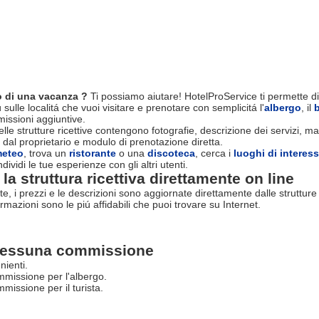
 di una vacanza ?
Ti possiamo aiutare! HotelProService ti permette di
 sulle localitá che vuoi visitare e prenotare con semplicitá l'
albergo
, il
ssioni aggiuntive.
le strutture ricettive contengono fotografie, descrizione dei servizi, map
 dal proprietario e modulo di prenotazione diretta.
eteo
, trova un
ristorante
o una
discoteca
, cerca i
luoghi di interes
dividi le tue esperienze con gli altri utenti.
la struttura ricettiva direttamente on line
rte, i prezzi e le descrizioni sono aggiornate direttamente dalle struttur
ormazioni sono le piú affidabili che puoi trovare su Internet.
essuna commissione
nienti.
missione per l'albergo.
issione per il turista.