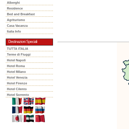
Alberghi
Residence
Bed and Breakfast
Agriturismo
Casa Vacanza
Italia Info
Destinazioni Speciali
TUTTA ITALIA
Terme di Fiuggi
Hotel Napoli
Hotel Roma
Hotel Milano
Hotel Venezia
Hotel Firenze
Hotel Cilento
Hotel Sorrento