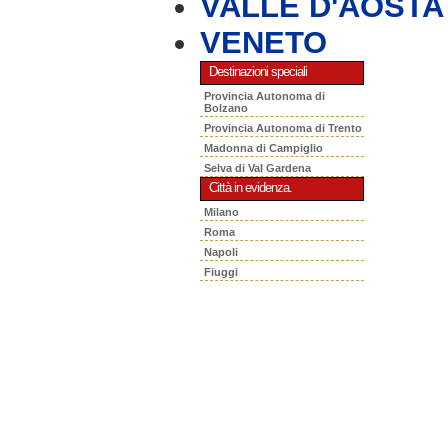
VALLE D'AOSTA
VENETO
Destinazioni speciali
Provincia Autonoma di
Bolzano
Provincia Autonoma di Trento
Madonna di Campiglio
Selva di Val Gardena
Città in evidenza.
Milano
Roma
Napoli
Fiuggi