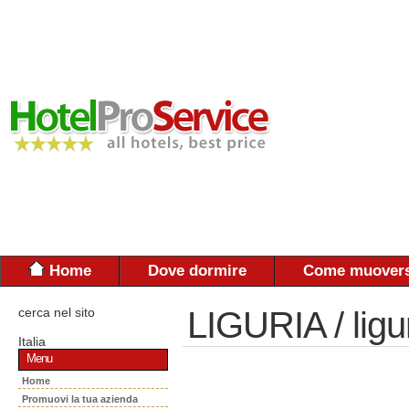
Home
Dove dormire
Come muovers
cerca nel sito
LIGURIA / ligu
Italia
Menu
Home
Promuovi la tua azienda