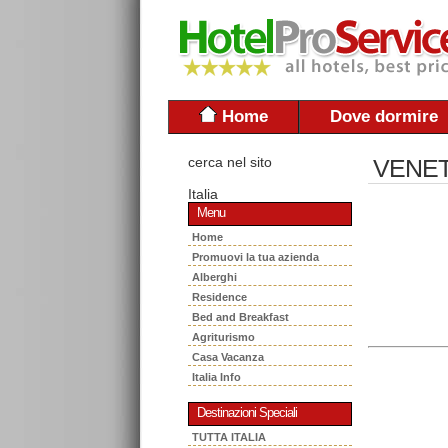
Home
Dove dormire
cerca nel sito
VENETO
Italia
Menu
Home
Promuovi la tua azienda
Alberghi
Residence
Bed and Breakfast
Agriturismo
Casa Vacanza
Italia Info
Destinazioni Speciali
TUTTA ITALIA