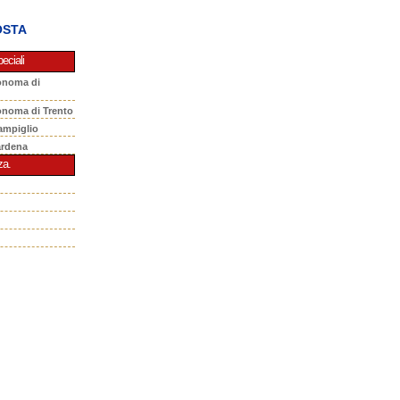
OSTA
eciali
onoma di
onoma di Trento
ampiglio
ardena
za.