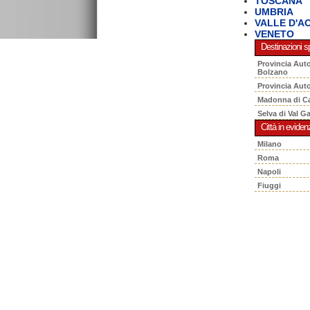
TOSCANA
UMBRIA
VALLE D'A
VENETO
Destinazioni sp
Provincia Aut
Bolzano
Provincia Aut
Madonna di C
Selva di Val G
Città in eviden
Milano
Roma
Napoli
Fiuggi