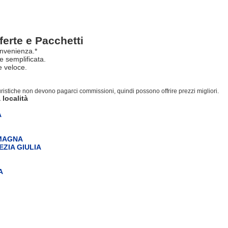
ferte e Pacchetti
nvenienza.*
e semplificata.
 veloce.
turistiche non devono pagarci commissioni, quindi possono offrire prezzi migliori.
 località
A
OMAGNA
EZIA GIULIA
A