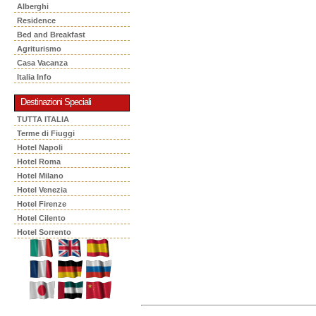
Alberghi
Residence
Bed and Breakfast
Agriturismo
Casa Vacanza
Italia Info
Destinazioni Speciali
TUTTA ITALIA
Terme di Fiuggi
Hotel Napoli
Hotel Roma
Hotel Milano
Hotel Venezia
Hotel Firenze
Hotel Cilento
Hotel Sorrento