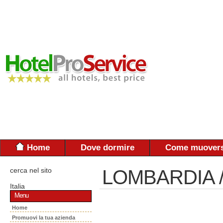
Home
Dove dormire
Come muovers
cerca nel sito
LOMBARDIA / 
Italia
Menu
Home
Promuovi la tua azienda