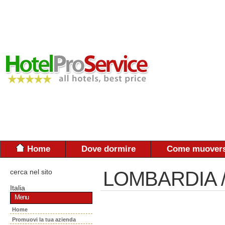
Home
Dove dormire
Come muovers
cerca nel sito
LOMBARDIA 
Italia
Menu
Home
Promuovi la tua azienda