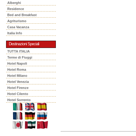
Alberghi
Residence
Bed and Breakfast
Agriturismo
Casa Vacanza
Italia Info
Destinazioni Speciali
TUTTA ITALIA
Terme di Fiuggi
Hotel Napoli
Hotel Roma
Hotel Milano
Hotel Venezia
Hotel Firenze
Hotel Cilento
Hotel Sorrento