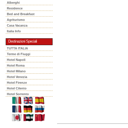
Alberghi
Residence
Bed and Breakfast
Agriturismo
Casa Vacanza
Italia Info
Destinazioni Speciali
TUTTA ITALIA
Terme di Fiuggi
Hotel Napoli
Hotel Roma
Hotel Milano
Hotel Venezia
Hotel Firenze
Hotel Cilento
Hotel Sorrento