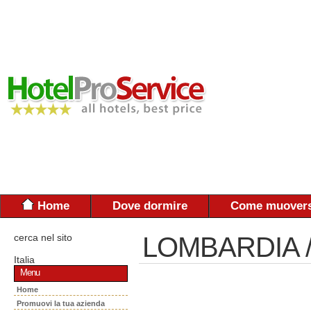
Home
Dove dormire
Come muovers
cerca nel sito
LOMBARDIA /
Italia
Menu
Home
Promuovi la tua azienda