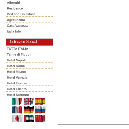
Alberghi
Residence
Bed and Breakfast
Agriturismo
Casa Vacanza
Italia Info
Destinazioni Speciali
TUTTA ITALIA
Terme di Fiuggi
Hotel Napoli
Hotel Roma
Hotel Milano
Hotel Venezia
Hotel Firenze
Hotel Cilento
Hotel Sorrento