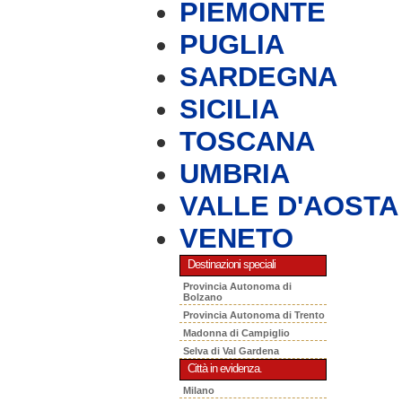
PIEMONTE
PUGLIA
SARDEGNA
SICILIA
TOSCANA
UMBRIA
VALLE D'AOSTA
VENETO
Destinazioni speciali
Provincia Autonoma di
Bolzano
Provincia Autonoma di Trento
Madonna di Campiglio
Selva di Val Gardena
Città in evidenza.
Milano