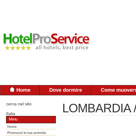
Home
Dove dormire
Come muovers
cerca nel sito
LOMBARDIA 
Italia
Menu
Home
Promuovi la tua azienda