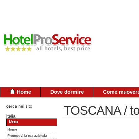
Home
Dove dormire
Come muovers
cerca nel sito
TOSCANA / to
Italia
Menu
Home
Promuovi la tua azienda