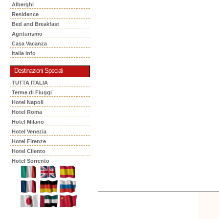
Alberghi
Residence
Bed and Breakfast
Agriturismo
Casa Vacanza
Italia Info
Destinazioni Speciali
TUTTA ITALIA
Terme di Fiuggi
Hotel Napoli
Hotel Roma
Hotel Milano
Hotel Venezia
Hotel Firenze
Hotel Cilento
Hotel Sorrento