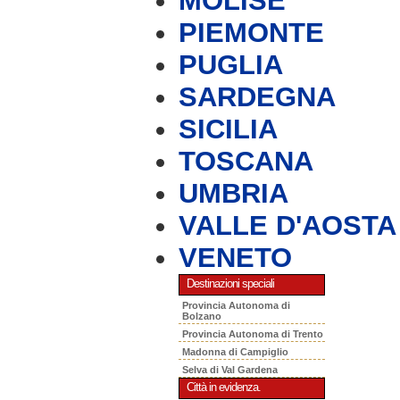
MOLISE
PIEMONTE
PUGLIA
SARDEGNA
SICILIA
TOSCANA
UMBRIA
VALLE D'AOSTA
VENETO
Destinazioni speciali
Provincia Autonoma di
Bolzano
Provincia Autonoma di Trento
Madonna di Campiglio
Selva di Val Gardena
Città in evidenza.