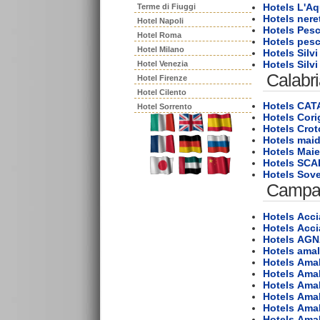
Hotels L'Aq
Terme di Fiuggi
Hotels nere
Hotel Napoli
Hotels Pes
Hotel Roma
Hotels pesc
Hotel Milano
Hotels Silv
Hotels Silv
Hotel Venezia
Calabr
Hotel Firenze
Hotel Cilento
Hotels CA
Hotel Sorrento
Hotels Cori
Hotels Cro
Hotels mai
Hotels Maie
Hotels SC
Hotels Sove
Campa
Hotels Acci
Hotels Acci
Hotels AG
Hotels amal
Hotels Amal
Hotels Amal
Hotels Amal
Hotels Amal
Hotels Amal
Hotels Amal