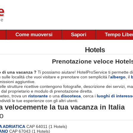
Come muoversi
Sapori
Tempo Libe
Hotels
Prenotazione veloce Hotel
 di una vacanza ?
Ti possiamo aiutare! HotelProService ti permette di
 sulle localitá che vuoi visitare e prenotare con semplicitá l'
albergo
, il
ssioni aggiuntive.
le strutture ricettive contengono fotografie, descrizione dei servizi, map
 dal proprietario e modulo di prenotazione diretta.
 meteo, trova un
ristorante
o una
discoteca
, cerca i
luoghi di interess
dividi le tue esperienze con gli altri utenti.
 velocemente la tua vacanza in Italia
o
A ADRIATICA
CAP 64011 (1 Hotels)
LANO
CAP 67043 (1 Hotels)