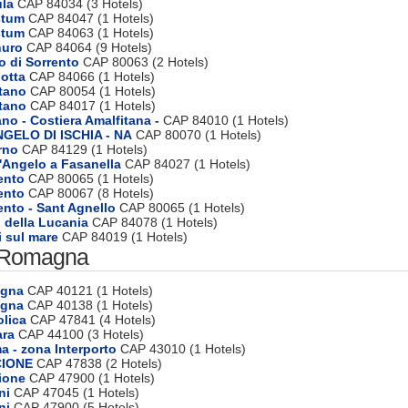
ula
CAP 84034 (3 Hotels)
stum
CAP 84047 (1 Hotels)
stum
CAP 84063 (1 Hotels)
nuro
CAP 84064 (9 Hotels)
o di Sorrento
CAP 80063 (2 Hotels)
iotta
CAP 84066 (1 Hotels)
tano
CAP 80054 (1 Hotels)
tano
CAP 84017 (1 Hotels)
ano - Costiera Amalfitana -
CAP 84010 (1 Hotels)
NGELO DI ISCHIA - NA
CAP 80070 (1 Hotels)
rno
CAP 84129 (1 Hotels)
'Angelo a Fasanella
CAP 84027 (1 Hotels)
ento
CAP 80065 (1 Hotels)
ento
CAP 80067 (8 Hotels)
ento - Sant Agnello
CAP 80065 (1 Hotels)
o della Lucania
CAP 84078 (1 Hotels)
i sul mare
CAP 84019 (1 Hotels)
 Romagna
ogna
CAP 40121 (1 Hotels)
ogna
CAP 40138 (1 Hotels)
olica
CAP 47841 (4 Hotels)
ara
CAP 44100 (3 Hotels)
a - zona Interporto
CAP 43010 (1 Hotels)
CIONE
CAP 47838 (2 Hotels)
ione
CAP 47900 (1 Hotels)
ni
CAP 47045 (1 Hotels)
ni
CAP 47900 (5 Hotels)