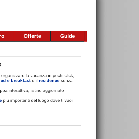
ro
Offerte
Guide
s
 organizzare la vacanza in pochi click,
bed e breakfast
o il
residence
senza
pa interattiva, listino aggiornato
e
piú importanti del luogo dove ti vuoi