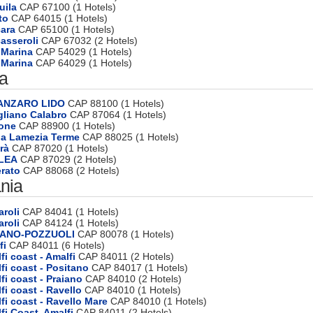
uila
CAP 67100 (1 Hotels)
to
CAP 64015 (1 Hotels)
cara
CAP 65100 (1 Hotels)
asseroli
CAP 67032 (2 Hotels)
i Marina
CAP 54029 (1 Hotels)
i Marina
CAP 64029 (1 Hotels)
ia
TANZARO LIDO
CAP 88100 (1 Hotels)
gliano Calabro
CAP 87064 (1 Hotels)
tone
CAP 88900 (1 Hotels)
da Lamezia Terme
CAP 88025 (1 Hotels)
rà
CAP 87020 (1 Hotels)
ALEA
CAP 87029 (2 Hotels)
rato
CAP 88068 (2 Hotels)
nia
aroli
CAP 84041 (1 Hotels)
aroli
CAP 84124 (1 Hotels)
NANO-POZZUOLI
CAP 80078 (1 Hotels)
fi
CAP 84011 (6 Hotels)
fi coast - Amalfi
CAP 84011 (2 Hotels)
fi coast - Positano
CAP 84017 (1 Hotels)
fi coast - Praiano
CAP 84010 (2 Hotels)
fi coast - Ravello
CAP 84010 (1 Hotels)
fi coast - Ravello Mare
CAP 84010 (1 Hotels)
fi Coast, Amalfi
CAP 84011 (2 Hotels)