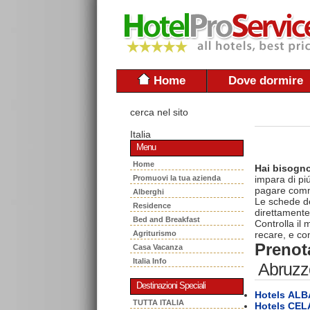
Home
Dove dormire
cerca nel sito
Italia
Menu
Home
Hai bisogno
Promuovi la tua azienda
impara di piú
pagare commi
Alberghi
Le schede del
Residence
direttamente
Bed and Breakfast
Controlla il
Agriturismo
recare, e con
Prenota
Casa Vacanza
Italia Info
Abruzz
Destinazioni Speciali
Hotels ALB
TUTTA ITALIA
Hotels CE