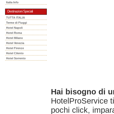
Italia Info
Destinazioni Speciali
TUTTA ITALIA
Terme di Fiuggi
Hotel Napoli
Hotel Roma
Hotel Milano
Hotel Venezia
Hotel Firenze
Hotel Cilento
Hotel Sorrento
Hai bisogno di 
HotelProService t
pochi click, impara