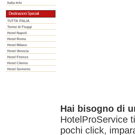
Italia Info
Destinazioni Speciali
TUTTA ITALIA
Terme di Fiuggi
Hotel Napoli
Hotel Roma
Hotel Milano
Hotel Venezia
Hotel Firenze
Hotel Cilento
Hotel Sorrento
Hai bisogno di 
HotelProService t
pochi click, impara