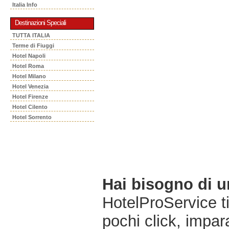
Italia Info
Destinazioni Speciali
TUTTA ITALIA
Terme di Fiuggi
Hotel Napoli
Hotel Roma
Hotel Milano
Hotel Venezia
Hotel Firenze
Hotel Cilento
Hotel Sorrento
Hai bisogno di 
HotelProService t
pochi click, impara