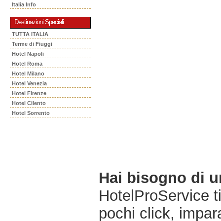
Italia Info
Destinazioni Speciali
TUTTA ITALIA
Terme di Fiuggi
Hotel Napoli
Hotel Roma
Hotel Milano
Hotel Venezia
Hotel Firenze
Hotel Cilento
Hotel Sorrento
Hai bisogno di 
HotelProService t
pochi click, impara