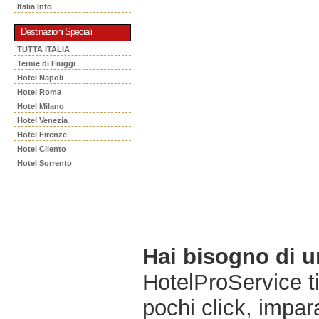
Italia Info
Destinazioni Speciali
TUTTA ITALIA
Terme di Fiuggi
Hotel Napoli
Hotel Roma
Hotel Milano
Hotel Venezia
Hotel Firenze
Hotel Cilento
Hotel Sorrento
Hai bisogno di 
HotelProService t
pochi click, impara