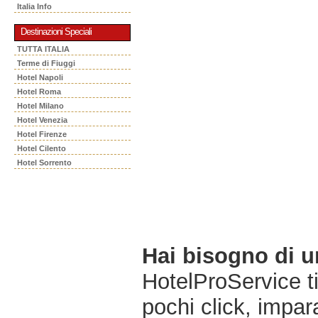
Italia Info
Destinazioni Speciali
TUTTA ITALIA
Terme di Fiuggi
Hotel Napoli
Hotel Roma
Hotel Milano
Hotel Venezia
Hotel Firenze
Hotel Cilento
Hotel Sorrento
Hai bisogno di 
HotelProService t
pochi click, impara