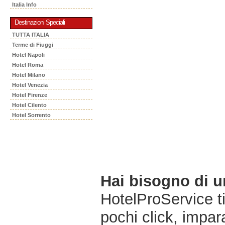
Italia Info
Destinazioni Speciali
TUTTA ITALIA
Terme di Fiuggi
Hotel Napoli
Hotel Roma
Hotel Milano
Hotel Venezia
Hotel Firenze
Hotel Cilento
Hotel Sorrento
Hai bisogno di 
HotelProService t
pochi click, impara