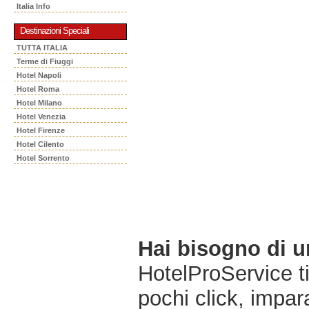
Italia Info
Destinazioni Speciali
TUTTA ITALIA
Terme di Fiuggi
Hotel Napoli
Hotel Roma
Hotel Milano
Hotel Venezia
Hotel Firenze
Hotel Cilento
Hotel Sorrento
Hai bisogno di 
HotelProService t
pochi click, impara