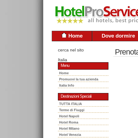
Home
Dove dormire
cerca nel sito
Prenot
Italia
Menu
Home
Promuovi la tua azienda
Italia Info
Destinazioni Speciali
TUTTA ITALIA
Terme di Fiuggi
Hotel Napoli
Hotel Roma
Hotel Milano
Hotel Venezia