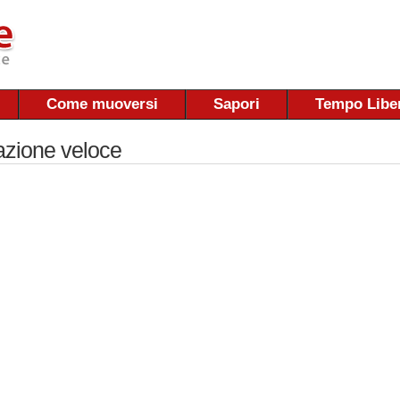
Come muoversi
Sapori
Tempo Libe
azione veloce