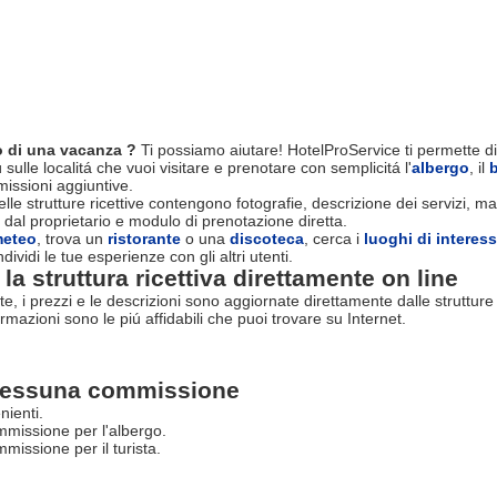
 di una vacanza ?
Ti possiamo aiutare! HotelProService ti permette di
 sulle localitá che vuoi visitare e prenotare con semplicitá l'
albergo
, il
ssioni aggiuntive.
le strutture ricettive contengono fotografie, descrizione dei servizi, map
 dal proprietario e modulo di prenotazione diretta.
eteo
, trova un
ristorante
o una
discoteca
, cerca i
luoghi di interes
dividi le tue esperienze con gli altri utenti.
la struttura ricettiva direttamente on line
rte, i prezzi e le descrizioni sono aggiornate direttamente dalle struttur
ormazioni sono le piú affidabili che puoi trovare su Internet.
essuna commissione
nienti.
missione per l'albergo.
issione per il turista.