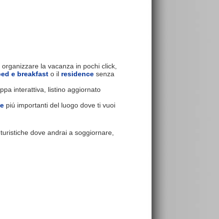
 organizzare la vacanza in pochi click,
bed e breakfast
o il
residence
senza
pa interattiva, listino aggiornato
se
piú importanti del luogo dove ti vuoi
e turistiche dove andrai a soggiornare,