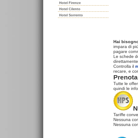
Hotel Firenze
Hotel Cilento
Hotel Sorrento
Hai bisogno
impara di piú
pagare commi
Le schede del
direttamente
Controlla il
m
recare, e con
Prenota 
Tutte le offe
quindi le inf
N
Tariffe conve
Nessuna com
Nessuna comm