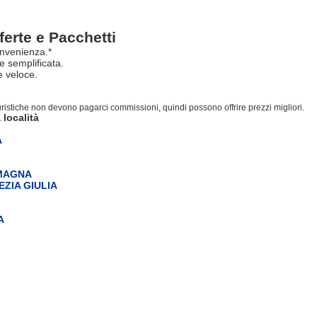
ferte e Pacchetti
nvenienza.*
e semplificata.
 veloce.
turistiche non devono pagarci commissioni, quindi possono offrire prezzi migliori.
 località
A
OMAGNA
EZIA GIULIA
A