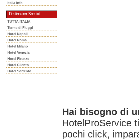
Italia Info
Destinazioni Speciali
TUTTA ITALIA
Terme di Fiuggi
Hotel Napoli
Hotel Roma
Hotel Milano
Hotel Venezia
Hotel Firenze
Hotel Cilento
Hotel Sorrento
Hai bisogno di 
HotelProService t
pochi click, impara