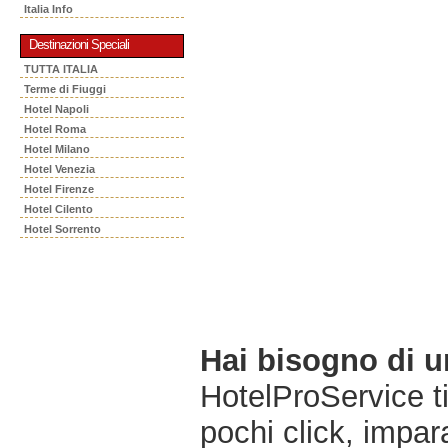
Italia Info
Destinazioni Speciali
TUTTA ITALIA
Terme di Fiuggi
Hotel Napoli
Hotel Roma
Hotel Milano
Hotel Venezia
Hotel Firenze
Hotel Cilento
Hotel Sorrento
Hai bisogno di 
HotelProService t
pochi click, impara