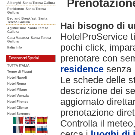
Prenotazion
Alberghi Santa Teresa Gallura
Residence Santa Teresa
Gallura
Bed and Breakfast Santa
Teresa Gallura
Hai bisogno di 
Agriturismo Santa Teresa
Gallura
HotelProService t
Casa Vacanza Santa Teresa
Gallura
pochi click, impara
Italia Info
prenotare con semp
Destinazioni Speciali
TUTTA ITALIA
residence
senza 
Terme di Fiuggi
Le schede delle st
Hotel Napoli
Hotel Roma
descrizione dei ser
Hotel Milano
Hotel Venezia
aggiornato diretta
Hotel Firenze
Hotel Cilento
prenotazione diret
Hotel Sorrento
Controlla il meteo
cerca i
luoghi di 