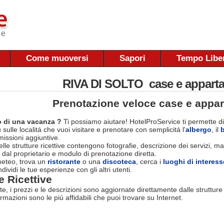
Come muoversi
Sapori
Tempo Libe
RIVA DI SOLTO case e appart
Prenotazione veloce case e appa
 di una vacanza ?
Ti possiamo aiutare! HotelProService ti permette di
 sulle localitá che vuoi visitare e prenotare con semplicitá l'
albergo
, il
ssioni aggiuntive.
le strutture ricettive contengono fotografie, descrizione dei servizi, map
 dal proprietario e modulo di prenotazione diretta.
 meteo, trova un
ristorante
o una
discoteca
, cerca i
luoghi di interess
dividi le tue esperienze con gli altri utenti.
e Ricettive
rte, i prezzi e le descrizioni sono aggiornate direttamente dalle struttur
ormazioni sono le piú affidabili che puoi trovare su Internet.