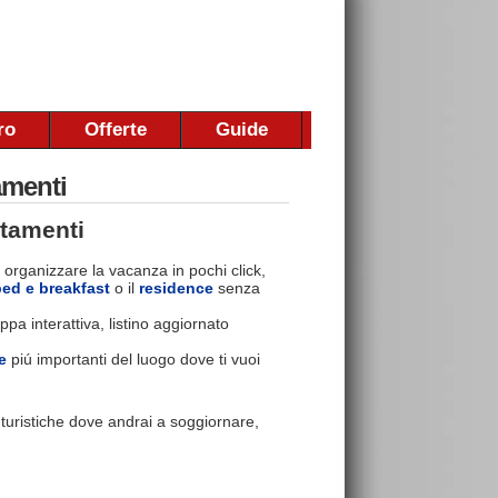
ro
Offerte
Guide
amenti
rtamenti
 organizzare la vacanza in pochi click,
bed e breakfast
o il
residence
senza
pa interattiva, listino aggiornato
e
piú importanti del luogo dove ti vuoi
e turistiche dove andrai a soggiornare,