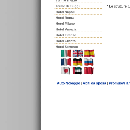
TUTTA ITALIA
Terme di Fiuggi
* Le strutture 
Hotel Napoli
Hotel Roma
Hotel Milano
Hotel Venezia
Hotel Firenze
Hotel Cilento
Hotel Sorrento
Auto Noleggio
|
Abiti da sposa
|
Promuovi la 