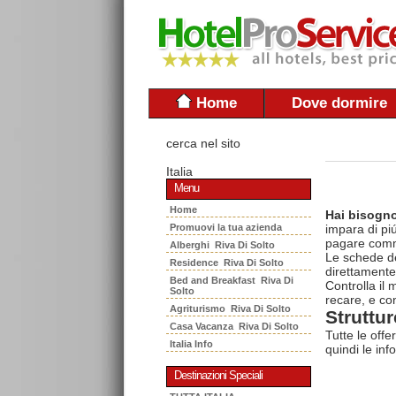
Home
Dove dormire
cerca nel sito
Italia
Menu
Home
Hai bisogno
Promuovi la tua azienda
impara di piú
pagare commi
Alberghi Riva Di Solto
Le schede del
Residence Riva Di Solto
direttamente
Bed and Breakfast Riva Di
Controlla il
Solto
recare, e con
Agriturismo Riva Di Solto
Struttur
Casa Vacanza Riva Di Solto
Tutte le offe
Italia Info
quindi le inf
Destinazioni Speciali