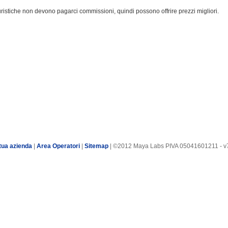
turistiche non devono pagarci commissioni, quindi possono offrire prezzi migliori.
tua azienda
|
Area Operatori
|
Sitemap
| ©2012 Maya Labs PIVA 05041601211 - v7.