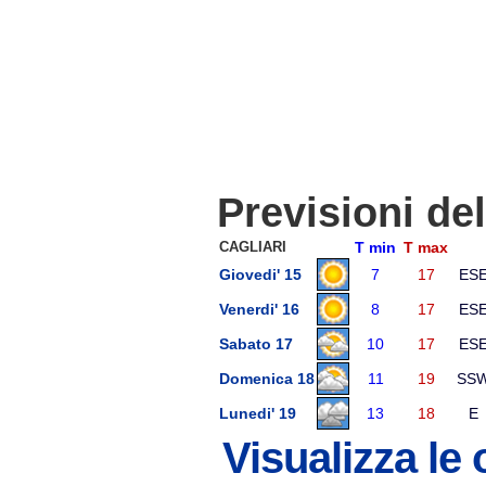
Previsioni de
CAGLIARI
T min
T max
Giovedi' 15
7
17
ES
Venerdi' 16
8
17
ES
Sabato 17
10
17
ES
Domenica 18
11
19
SS
Lunedi' 19
13
18
E
Visualizza le 