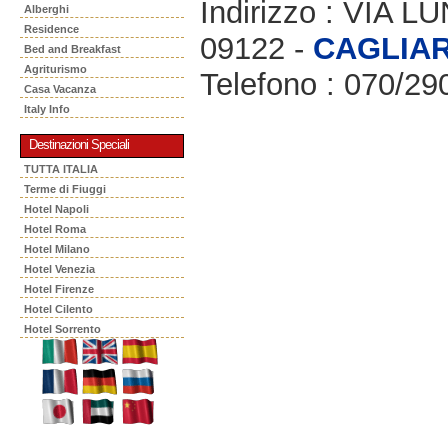
Indirizzo : VIA 
Alberghi
Residence
09122 -
CAGLIAR
Bed and Breakfast
Agriturismo
Telefono : 070/29
Casa Vacanza
Italy Info
Destinazioni Speciali
TUTTA ITALIA
Terme di Fiuggi
Hotel Napoli
Hotel Roma
Hotel Milano
Hotel Venezia
Hotel Firenze
Hotel Cilento
Hotel Sorrento