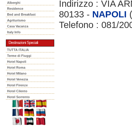
Indirizzo : VIA 
Alberghi
Residence
80133 -
NAPOLI
(
Bed and Breakfast
Agriturismo
Telefono : 081/20
Casa Vacanza
Italy Info
Destinazioni Speciali
TUTTA ITALIA
Terme di Fiuggi
Hotel Napoli
Hotel Roma
Hotel Milano
Hotel Venezia
Hotel Firenze
Hotel Cilento
Hotel Sorrento