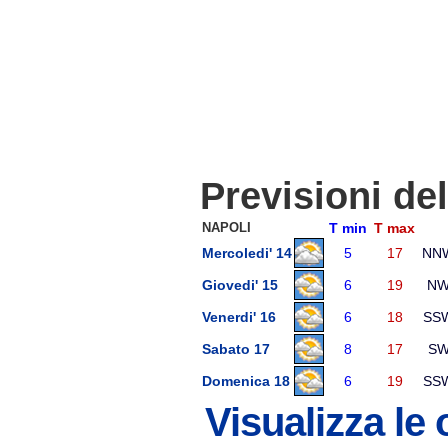
Previsioni de
NAPOLI
T min
T max
Mercoledi' 14
5
17
NN
Giovedi' 15
6
19
N
Venerdi' 16
6
18
SS
Sabato 17
8
17
S
Domenica 18
6
19
SS
Visualizza le 