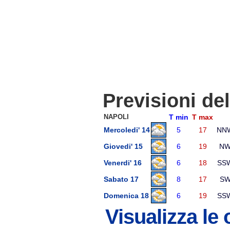
Previsioni de
NAPOLI
T min
T max
Mercoledi' 14
5
17
NN
Giovedi' 15
6
19
N
Venerdi' 16
6
18
SS
Sabato 17
8
17
S
Domenica 18
6
19
SS
Visualizza le 