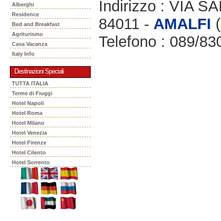
Indirizzo : VIA 
Alberghi
Residence
84011 -
AMALFI
(
Bed and Breakfast
Agriturismo
Telefono : 089/83
Casa Vacanza
Italy Info
Destinazioni Speciali
TUTTA ITALIA
Terme di Fiuggi
Hotel Napoli
Hotel Roma
Hotel Milano
Hotel Venezia
Hotel Firenze
Hotel Cilento
Hotel Sorrento