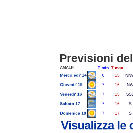
Previsioni de
AMALFI
T min
T max
Mercoledi' 14
6
15
NN
Giovedi' 15
7
16
N
Venerdi' 16
7
15
SS
Sabato 17
7
16
S
Domenica 18
7
17
S
Visualizza le 