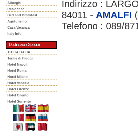
Indirizzo : LAR
Alberghi
Residence
84011 -
AMALFI
(
Bed and Breakfast
Agriturismo
Telefono : 089/87
Casa Vacanza
Italy Info
Destinazioni Speciali
TUTTA ITALIA
Terme di Fiuggi
Hotel Napoli
Hotel Roma
Hotel Milano
Hotel Venezia
Hotel Firenze
Hotel Cilento
Hotel Sorrento