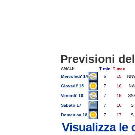
Previsioni de
AMALFI
T min
T max
Mercoledi' 14
6
15
NN
Giovedi' 15
7
16
N
Venerdi' 16
7
15
SS
Sabato 17
7
16
S
Domenica 18
7
17
S
Visualizza le 