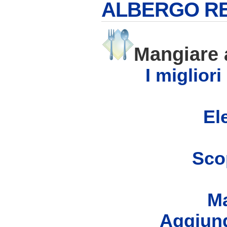
ALBERGO R
Mangiare
I migliori
Ele
Scop
Ma
Aggiung