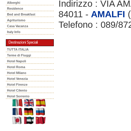
Indirizzo : VIA
Alberghi
Residence
84011 -
AMALFI
(
Bed and Breakfast
Agriturismo
Telefono : 089/87
Casa Vacanza
Italy Info
Destinazioni Speciali
TUTTA ITALIA
Terme di Fiuggi
Hotel Napoli
Hotel Roma
Hotel Milano
Hotel Venezia
Hotel Firenze
Hotel Cilento
Hotel Sorrento