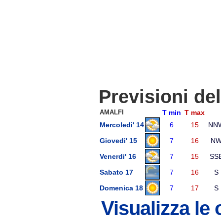
Previsioni de
AMALFI
T min
T max
Mercoledi' 14
6
15
NN
Giovedi' 15
7
16
N
Venerdi' 16
7
15
SS
Sabato 17
7
16
S
Domenica 18
7
17
S
Visualizza le 