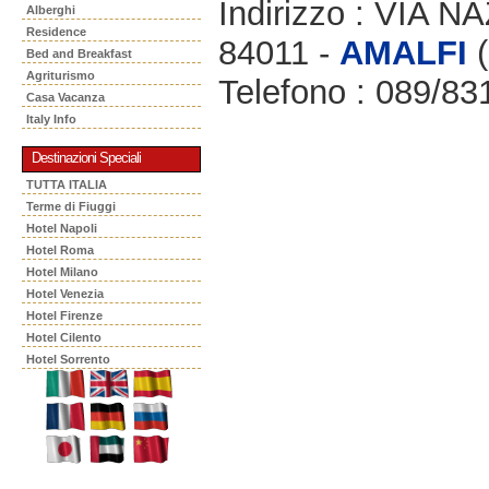
Indirizzo : VIA
Alberghi
Residence
84011 -
AMALFI
(
Bed and Breakfast
Agriturismo
Telefono : 089/83
Casa Vacanza
Italy Info
Destinazioni Speciali
TUTTA ITALIA
Terme di Fiuggi
Hotel Napoli
Hotel Roma
Hotel Milano
Hotel Venezia
Hotel Firenze
Hotel Cilento
Hotel Sorrento