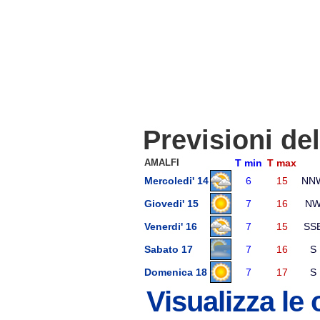
Previsioni de
AMALFI
T min
T max
Mercoledi' 14
6
15
NN
Giovedi' 15
7
16
N
Venerdi' 16
7
15
SS
Sabato 17
7
16
S
Domenica 18
7
17
S
Visualizza le 