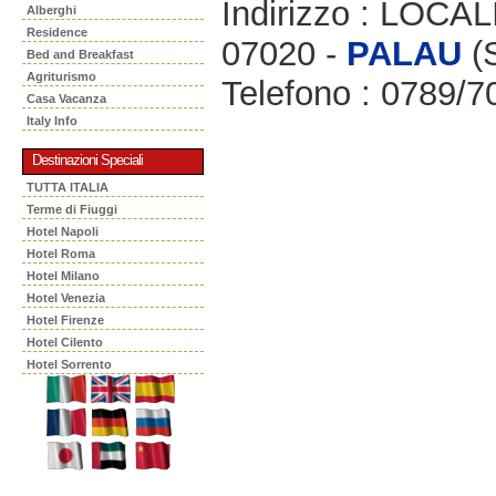
Indirizzo : LOC
Alberghi
Residence
07020 -
PALAU
(
Bed and Breakfast
Agriturismo
Telefono : 0789/
Casa Vacanza
Italy Info
Destinazioni Speciali
TUTTA ITALIA
Terme di Fiuggi
Hotel Napoli
Hotel Roma
Hotel Milano
Hotel Venezia
Hotel Firenze
Hotel Cilento
Hotel Sorrento