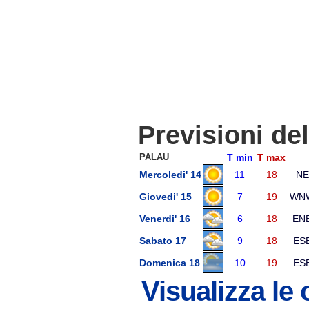
Previsioni de
PALAU
T min
T max
Mercoledi' 14
11
18
NE
Giovedi' 15
7
19
WN
Venerdi' 16
6
18
EN
Sabato 17
9
18
ES
Domenica 18
10
19
ES
Visualizza le 