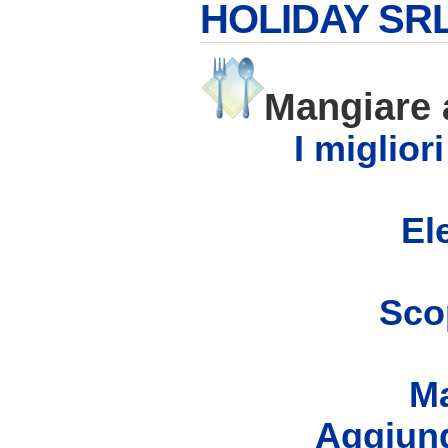
HOLIDAY SR
Mangiare
I miglior
Ele
Scop
Ma
Aggiung