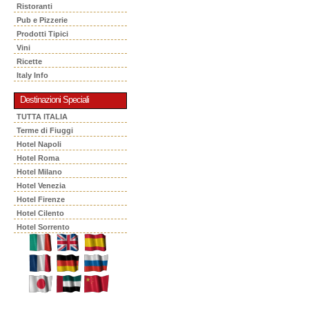
Ristoranti
Pub e Pizzerie
Prodotti Tipici
Vini
Ricette
Italy Info
Destinazioni Speciali
TUTTA ITALIA
Terme di Fiuggi
Hotel Napoli
Hotel Roma
Hotel Milano
Hotel Venezia
Hotel Firenze
Hotel Cilento
Hotel Sorrento