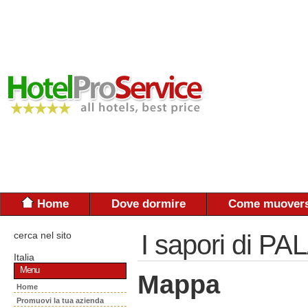
Home
Dove dormire
Come muovers
cerca nel sito
I sapori di PA
Italia
Menu
Mappa
Home
Promuovi la tua azienda