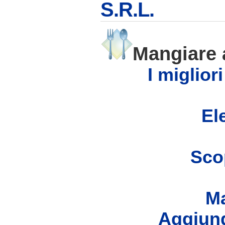
S.R.L.
Mangiare
I miglior
Ele
Scop
Ma
Aggiung