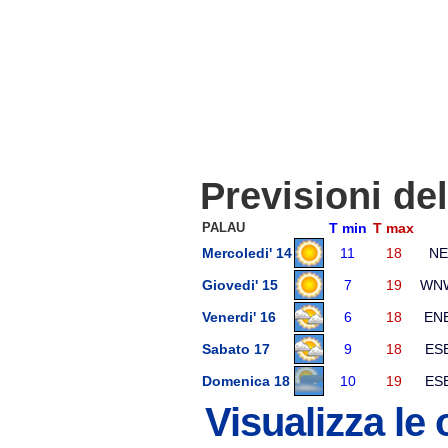
Previsioni de
PALAU
T min
T max
Mercoledi' 14
11
18
NE
Giovedi' 15
7
19
WN
Venerdi' 16
6
18
EN
Sabato 17
9
18
ES
Domenica 18
10
19
ES
Visualizza le 