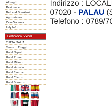
Indirizzo : LOC
Alberghi
Residence
07020 -
PALAU
(
Bed and Breakfast
Agriturismo
Telefono : 0789/
Casa Vacanza
Italy Info
Destinazioni Speciali
TUTTA ITALIA
Terme di Fiuggi
Hotel Napoli
Hotel Roma
Hotel Milano
Hotel Venezia
Hotel Firenze
Hotel Cilento
Hotel Sorrento