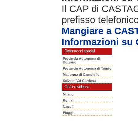
Il CAP di CASTA
prefisso telefonic
Mangiare a CA
Informazioni 
Destinazioni speciali
Provincia Autonoma di
Bolzano
Provincia Autonoma di Trento
Madonna di Campiglio
Selva di Val Gardena
Città in evidenza.
Milano
Roma
Napoli
Fiuggi