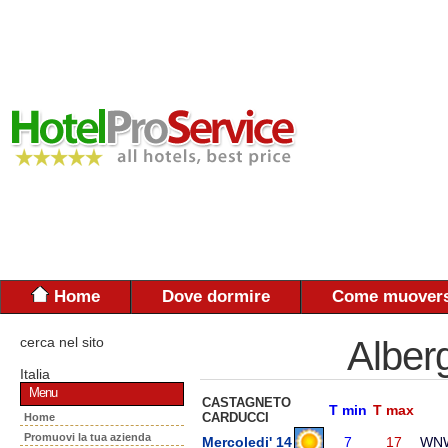
Home
Dove dormire
Come muovers
cerca nel sito
Alber
Italia
Menu
CASTAGNETO
T min
T max
CARDUCCI
Home
Promuovi la tua azienda
Mercoledi' 14
7
17
WN