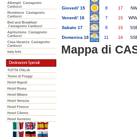
Alberghi Castagneto
Carducci
Giovedi' 15
8
17
N
Residence Castagneto
Carducci
Venerdi' 16
7
15
WN
Bed and Breakfast
Castagneto Carducci
Sabato 17
8
15
SS
Agriturismo Castagneto
Carducci
Domenica 18
11
16
SS
Casa Vacanza Castagneto
Mappa di C
Carducci
Italy Info
Destinazioni Speciali
TUTTA ITALIA
Terme di Fiuggi
Hotel Napoli
Hotel Roma
Hotel Milano
Hotel Venezia
Hotel Firenze
Hotel Cilento
Hotel Sorrento