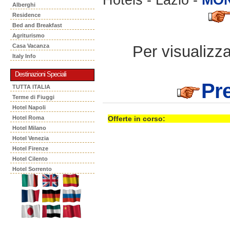
Alberghi
Residence
Bed and Breakfast
Agriturismo
Per visualizzar
Casa Vacanza
Italy Info
Destinazioni Speciali
Pr
TUTTA ITALIA
Terme di Fiuggi
Hotel Napoli
Hotel Roma
Offerte in corso:
Hotel Milano
Hotel Venezia
Hotel Firenze
Hotel Cilento
Hotel Sorrento