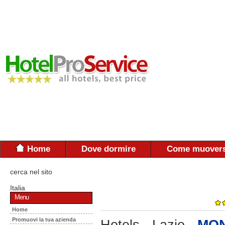
Home
Dove dormire
Come muovers
cerca nel sito
Italia
Menu
Home
Promuovi la tua azienda
Hotels - Lazio -
MON