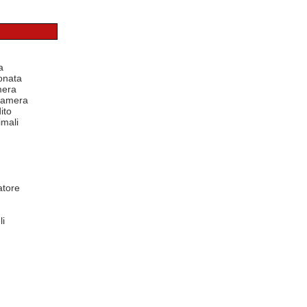
a
onata
mera
 camera
ito
mali
atore
li