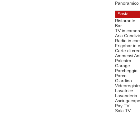
Panoramico
Servizi
Ristorante
Bar
TV in camer
Aria Condizi
Radio in ca
Frigobar in
Carte di cred
Ammessi Ani
Palestra
Garage
Parcheggio
Parco
Giardino
Videoregistr
Lavatrice
Lavanderia
Asciugacape
Pay TV
Sala TV