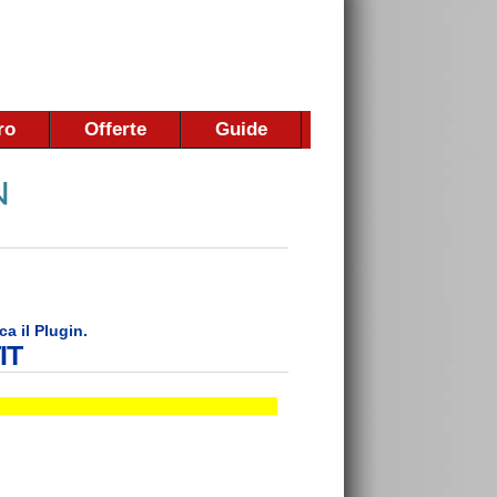
ro
Offerte
Guide
ca il Plugin.
IT