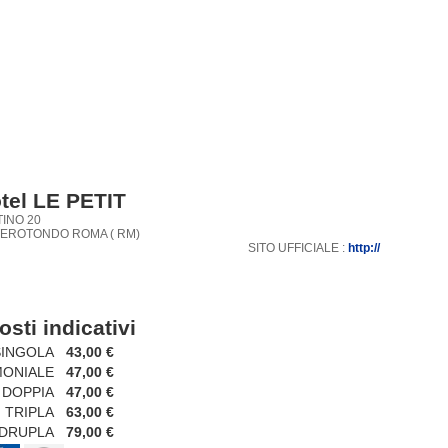
tel LE PETIT
TINO 20
TEROTONDO ROMA ( RM)
SITO UFFICIALE :
http://
osti indicativi
NGOLA
43,00 €
NIALE
47,00 €
OPPIA
47,00 €
RIPLA
63,00 €
RUPLA
79,00 €