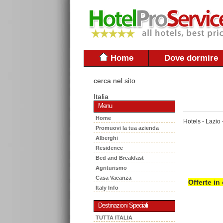
Home
Dove dormire
cerca nel sito
Italia
Menu
Home
Hotels - Lazio 
Promuovi la tua azienda
Alberghi
Residence
Bed and Breakfast
Agriturismo
Casa Vacanza
Offerte in
Italy Info
Destinazioni Speciali
TUTTA ITALIA