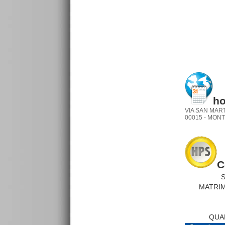
ho
VIA SAN MAR
00015 - MON
C
SI
MATRIMO
D
T
QUAD