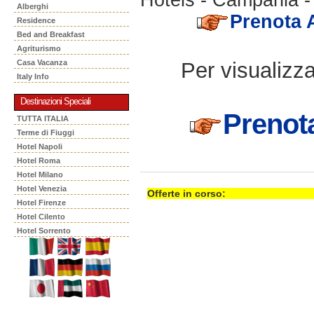
Alberghi
Prenota
Residence
Bed and Breakfast
Agriturismo
Per visualizzar
Casa Vacanza
Italy Info
Destinazioni Speciali
Preno
TUTTA ITALIA
Terme di Fiuggi
Hotel Napoli
Hotel Roma
Hotel Milano
Hotel Venezia
Offerte in corso:
Hotel Firenze
Hotel Cilento
Hotel Sorrento