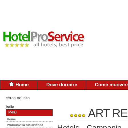
Home
Dove dormire
Come muovers
cerca nel sito
Italia
ART R
Menu
Home
Promuovi la tua azienda
Hotels - Campania 