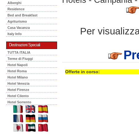
Alberghi
Residence
Bed and Breakfast
Agriturismo
Per visualizzar
Casa Vacanza
Italy Info
Destinazioni Speciali
Pr
TUTTA ITALIA
Terme di Fiuggi
Hotel Napoli
Hotel Roma
Offerte in corso:
Hotel Milano
Hotel Venezia
Hotel Firenze
Hotel Cilento
Hotel Sorrento