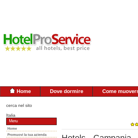
Home
Dove dormire
Come muovers
cerca nel sito
Italia
Menu
Home
Promuovi la tua azienda
Hotels - Campania 