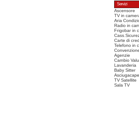
Servizi
Ascensore
TV in camer
Aria Condizi
Radio in ca
Frigobar in
Cass.Sicure
Carte di cred
Telefono in
Convenzion
Agenzie
Cambio Valu
Lavanderia
Baby Sitter
Asciugacape
TV Satellite
Sala TV