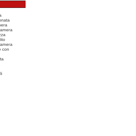
a
onata
mera
 camera
zza
ito
 camera
e con
ta
li