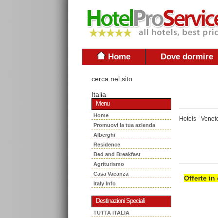
Home
Dove dormire
cerca nel sito
Italia
Menu
Home
Hotels - Venet
Promuovi la tua azienda
Alberghi
Residence
Bed and Breakfast
Agriturismo
Casa Vacanza
Offerte in
Italy Info
Destinazioni Speciali
TUTTA ITALIA