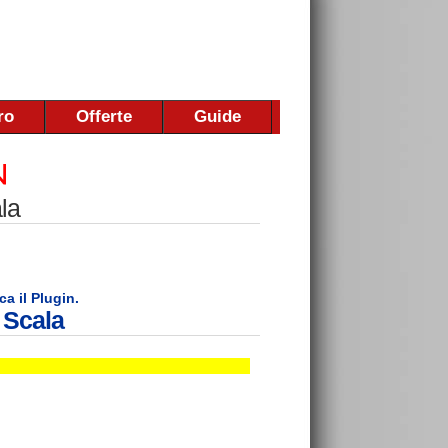
ro
Offerte
Guide
la
ca il Plugin.
 Scala