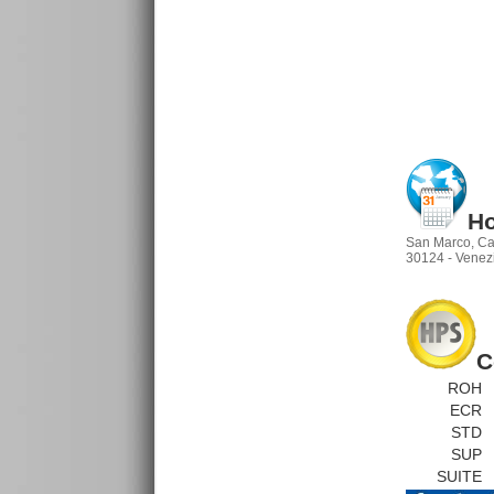
Ho
San Marco, Ca
30124 - Venezi
C
ROH
ECR
STD
SUP
SUITE