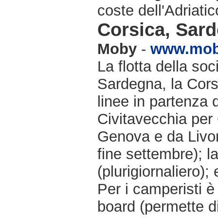
coste dell'Adriatic
Corsica, Sarde
Moby
-
www.moby
La flotta della soc
Sardegna, la Cors
linee in partenza
Civitavecchia per
Genova e da Livorn
fine settembre); l
(plurigiornaliero);
Per i camperisti è
board (permette d