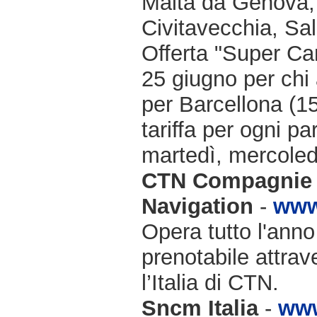
Malta da Genova, 
Civitavecchia, Sa
Offerta "Super Ca
25 giugno per chi 
per Barcellona (15
tariffa per ogni p
martedì, mercoled
CTN Compagnie 
Navigation
-
www
Opera tutto l'anno
prenotabile attrav
l’Italia di CTN.
Sncm Italia
-
www