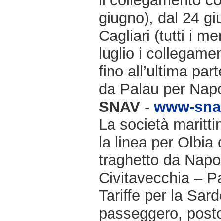
il collegamento co
giugno), dal 24 gi
Cagliari (tutti i m
luglio i collegame
fino all’ultima par
da Palau per Napo
SNAV
-
www-snav
La società maritti
la linea per Olbia 
traghetto da Napol
Civitavecchia – P
Tariffe per la Sar
passeggero, posto