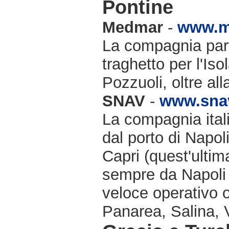
Pontine
Medmar
-
www.m
La compagnia part
traghetto per l'Iso
Pozzuoli, oltre al
SNAV
-
www.snav
La compagnia ital
dal porto di Napol
Capri (quest'ulti
sempre da Napoli 
veloce operativo o
Panarea, Salina, V