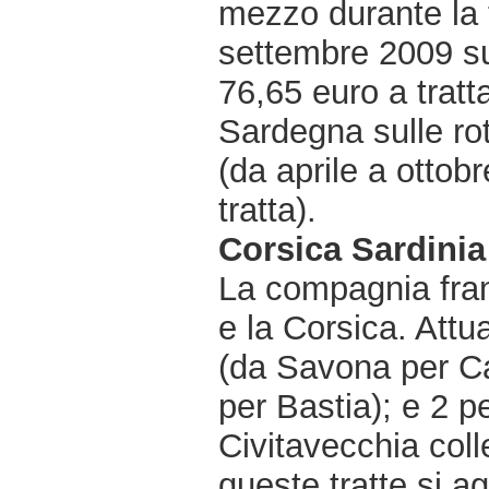
mezzo durante la 
settembre 2009 sul
76,65 euro a tratta
Sardegna sulle ro
(da aprile a otto
tratta).
Corsica Sardinia
La compagnia fran
e la Corsica. Attu
(da Savona per Ca
per Bastia); e 2 p
Civitavecchia coll
queste tratte si a