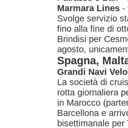
Marmara Lines
-
Svolge servizio sta
fino alla fine di o
Brindisi per Cesme
agosto, unicament
Spagna, Malta
Grandi Navi Velo
La società di crui
rotta giornaliera 
in Marocco (parten
Barcellona e arriv
bisettimanale per T