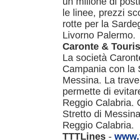
un milione di post
le linee, prezzi sc
rotte per la Sard
Livorno Palermo.
Caronte & Touri
La società Caronte
Campania con la Si
Messina. La traver
permette di evitare
Reggio Calabria. Op
Stretto di Messina
Reggio Calabria.
TTTLines
-
www.t