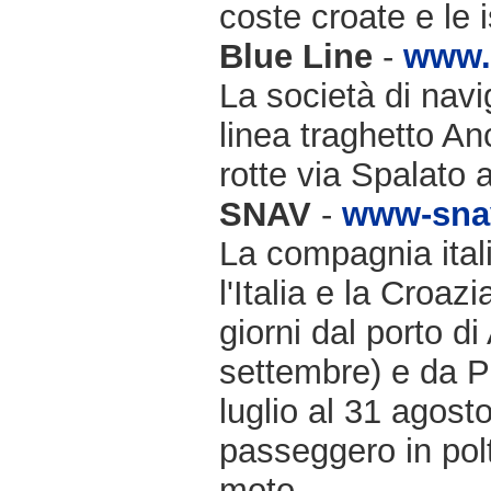
coste croate e le 
Blue Line
-
www.b
La società di navi
linea traghetto An
rotte via Spalato 
SNAV
-
www-snav
La compagnia itali
l'Italia e la Croazi
giorni dal porto d
settembre) e da P
luglio al 31 agosto
passeggero in pol
moto.