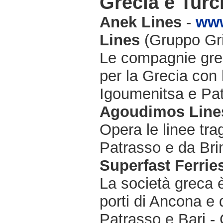
Grecia e Turc
Anek Lines
-
www
Lines
(Gruppo Gri
Le compagnie grec
per la Grecia con
Igoumenitsa e Pat
Agoudimos Line
Opera le linee tra
Patrasso e da Bri
Superfast Ferrie
La società greca è
porti di Ancona e 
Patrasso e Bari - 