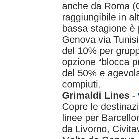
anche da Roma (Ci
raggiungibile in a
bassa stagione è 
Genova via Tunisi.
del 10% per gruppi
opzione “blocca pr
del 50% e agevolaz
compiuti.
Grimaldi Lines
-
Copre le destinazi
linee per Barcello
da Livorno, Civit