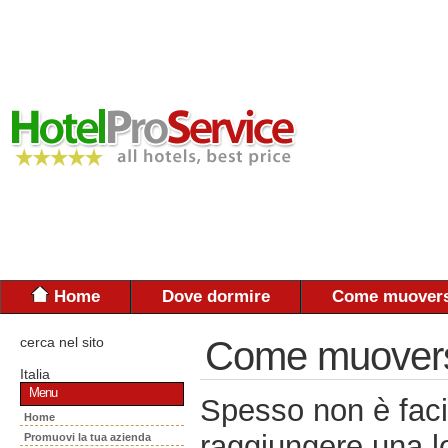
Home
Dove dormire
Come muovers
cerca nel sito
Come muoversi:
Italia
Menu
Spesso non è faci
Home
raggiungere una lo
Promuovi la tua azienda