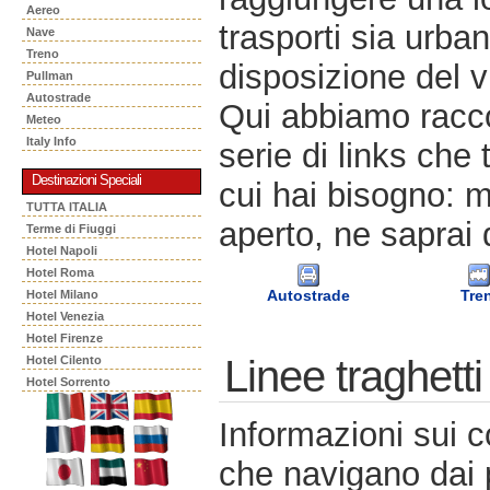
Aereo
trasporti sia urban
Nave
Treno
disposizione del v
Pullman
Autostrade
Qui abbiamo racco
Meteo
Italy Info
serie di links che 
Destinazioni Speciali
cui hai bisogno: m
TUTTA ITALIA
aperto, ne saprai 
Terme di Fiuggi
Hotel Napoli
Hotel Roma
Autostrade
Tre
Hotel Milano
Hotel Venezia
Hotel Firenze
Linee traghetti
Hotel Cilento
Hotel Sorrento
Informazioni sui c
che navigano dai po