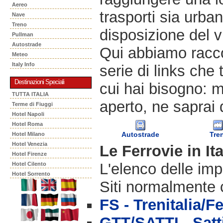
Aereo
trasporti sia urban
Nave
Treno
disposizione del v
Pullman
Autostrade
Qui abbiamo racco
Meteo
Italy Info
serie di links che 
Destinazioni Speciali
cui hai bisogno: m
TUTTA ITALIA
aperto, ne saprai 
Terme di Fiuggi
Hotel Napoli
Hotel Roma
Autostrade
Tre
Hotel Milano
Hotel Venezia
Le Ferrovie in Ita
Hotel Firenze
L'elenco delle imp
Hotel Cilento
Hotel Sorrento
Siti normalmente c
FS - Trenitalia/F
GTT/SATTI - Satt