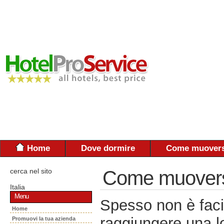
Home
Dove dormire
Come muovers
cerca nel sito
Come muoversi:
Italia
Menu
Spesso non è faci
Home
raggiungere una lo
Promuovi la tua azienda